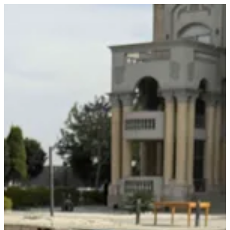
- توصيل مجاني. استخدم كود: DELIVERY - يدفع ٥٠٪ للطلبات اكبر
من ٣ الاف جنيه
EN
تسجيل الدخول
EN