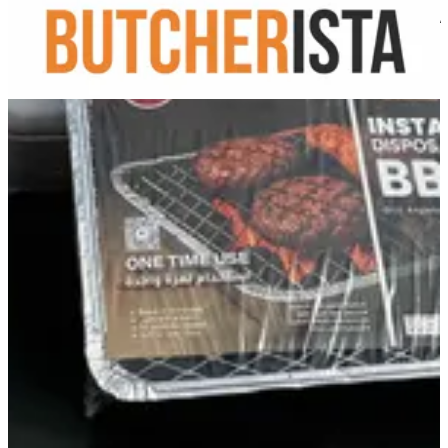
BUTCHERISTA
201003300778
تواصل مع الفرع